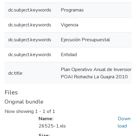
dc.subject.keywords
Programas
dc.subject.keywords
Vigencia
dc.subject.keywords
Ejecución Presupuestal
dc.subject.keywords
Entidad
Plan Operativo Anual de Inversione
dc.title
POAI Riohacha La Guajira 2010
Files
Original bundle
Now showing
1 - 1 of 1
Name:
Down
26525-1.xls
load
Size: