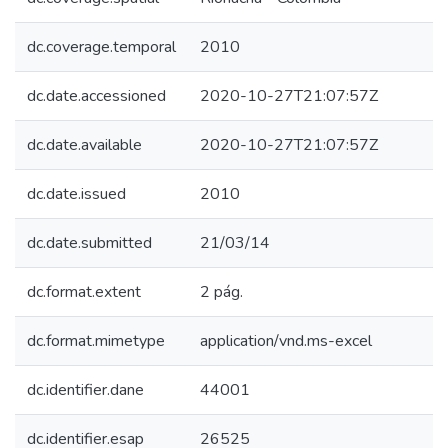
dc.coverage.temporal
2010
dc.date.accessioned
2020-10-27T21:07:57Z
dc.date.available
2020-10-27T21:07:57Z
dc.date.issued
2010
dc.date.submitted
21/03/14
dc.format.extent
2 pág.
dc.format.mimetype
application/vnd.ms-excel
dc.identifier.dane
44001
dc.identifier.esap
26525