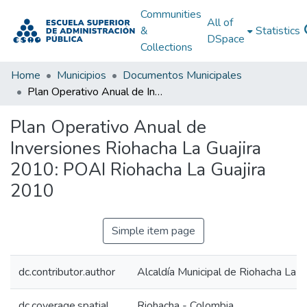
Communities
All of
&
Statistics
DSpace
Collections
Home
Municipios
Documentos Municipales
Plan Operativo Anual de Inversiones Riohacha La Guajira 2010: POAI Riohacha La Guajira 2010
Plan Operativo Anual de
Inversiones Riohacha La Guajira
2010: POAI Riohacha La Guajira
2010
Simple item page
dc.contributor.author
Alcaldía Municipal de Riohacha La G
dc.coverage.spatial
Riohacha - Colombia