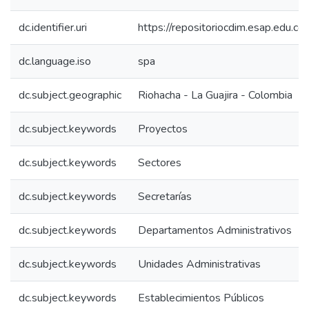
dc.identifier.uri
https://repositoriocdim.esap.edu.
dc.language.iso
spa
dc.subject.geographic
Riohacha - La Guajira - Colombia
dc.subject.keywords
Proyectos
dc.subject.keywords
Sectores
dc.subject.keywords
Secretarías
dc.subject.keywords
Departamentos Administrativos
dc.subject.keywords
Unidades Administrativas
dc.subject.keywords
Establecimientos Públicos