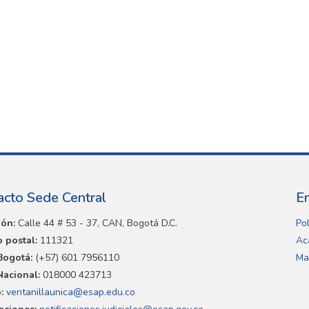
acto Sede Central
E
ión:
Calle 44 # 53 - 37, CAN, Bogotá D.C.
Pol
 postal:
111321
Ac
Bogotá:
(+57) 601 7956110
Ma
Nacional:
018000 423713
:
ventanillaunica@esap.edu.co