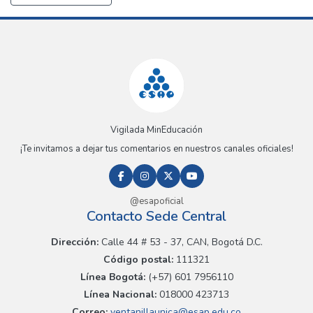
Vigilada MinEducación
¡Te invitamos a dejar tus comentarios en nuestros canales oficiales!
@esapoficial
Contacto Sede Central
Dirección:
Calle 44 # 53 - 37, CAN, Bogotá D.C.
Código postal:
111321
Línea Bogotá:
(+57) 601 7956110
Línea Nacional:
018000 423713
Correo:
ventanillaunica@esap.edu.co