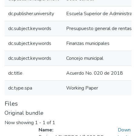
dc.publisher.university
Escuela Superior de Administrac
dc.subject.keywords
Presupuesto general de rentas
dc.subject.keywords
Finanzas municipales
dc.subject.keywords
Concejo municipal
dc.title
Acuerdo No. 020 de 2018
dc.type.spa
Working Paper
Files
Original bundle
Now showing
1 - 1 of 1
Name:
Down