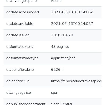
dc.coverage.spatial
Encino
dc.date.accessioned
2021-06-13T00:14:08Z
dc.date.available
2021-06-13T00:14:08Z
dc.date.issued
2018-10-20
dc.format.extent
49 páginas
dc.format.mimetype
application/pdf
dc.identifier.dane
68264
dc.identifier.uri
https://repositoriocdim.esap.e
dc.language.iso
spa
dc.publisher.department
Sede Central