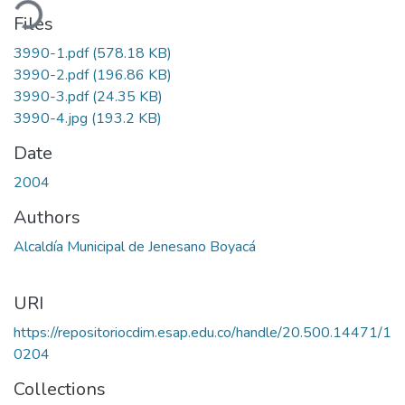
ading...
Files
3990-1.pdf
(578.18 KB)
3990-2.pdf
(196.86 KB)
3990-3.pdf
(24.35 KB)
3990-4.jpg
(193.2 KB)
Date
2004
Authors
Alcaldía Municipal de Jenesano Boyacá
URI
https://repositoriocdim.esap.edu.co/handle/20.500.14471/1
0204
Collections