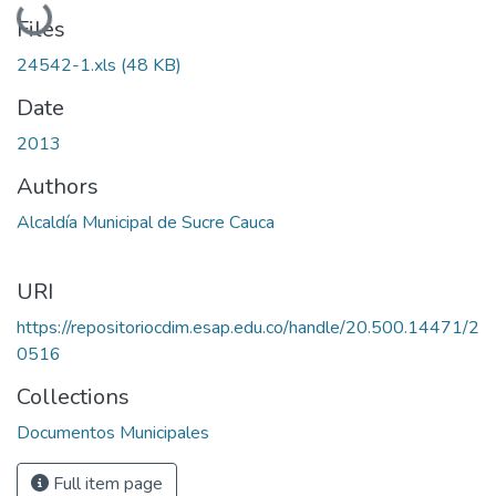
Loading...
Files
24542-1.xls
(48 KB)
Date
2013
Authors
Alcaldía Municipal de Sucre Cauca
URI
https://repositoriocdim.esap.edu.co/handle/20.500.14471/2
0516
Collections
Documentos Municipales
Full item page