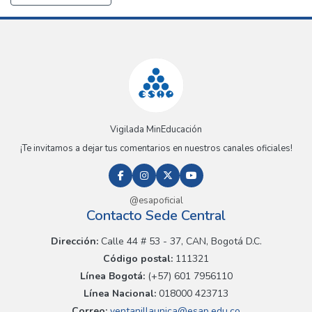
Vigilada MinEducación
¡Te invitamos a dejar tus comentarios en nuestros canales oficiales!
@esapoficial
Contacto Sede Central
Dirección:
Calle 44 # 53 - 37, CAN, Bogotá D.C.
Código postal:
111321
Línea Bogotá:
(+57) 601 7956110
Línea Nacional:
018000 423713
Correo:
ventanillaunica@esap.edu.co