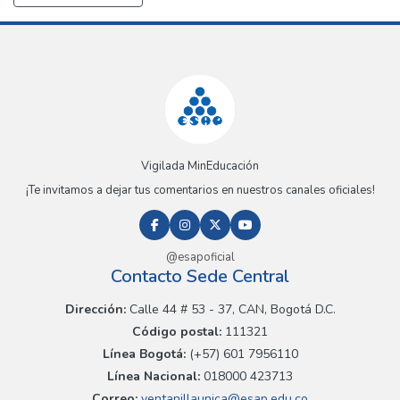
Vigilada MinEducación
¡Te invitamos a dejar tus comentarios en nuestros canales oficiales!
@esapoficial
Contacto Sede Central
Dirección:
Calle 44 # 53 - 37, CAN, Bogotá D.C.
Código postal:
111321
Línea Bogotá:
(+57) 601 7956110
Línea Nacional:
018000 423713
Correo:
ventanillaunica@esap.edu.co