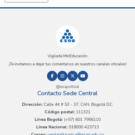
Vigilada MinEducación
¡Te invitamos a dejar tus comentarios en nuestros canales oficiales!
@esapoficial
Contacto Sede Central
Dirección:
Calle 44 # 53 - 37, CAN, Bogotá D.C.
Código postal:
111321
Línea Bogotá:
(+57) 601 7956110
Línea Nacional:
018000 423713
Correo:
ventanillaunica@esap.edu.co