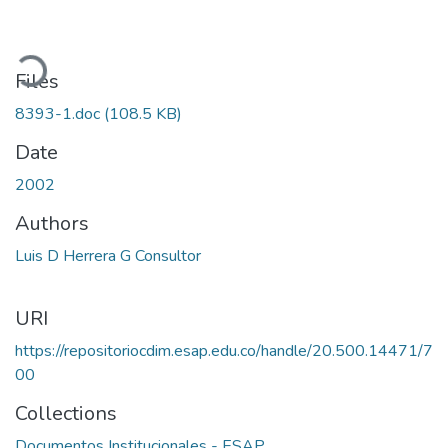
ading...
Files
8393-1.doc
(108.5 KB)
Date
2002
Authors
Luis D Herrera G Consultor
URI
https://repositoriocdim.esap.edu.co/handle/20.500.14471/7
00
Collections
Documentos Institucionales - ESAP