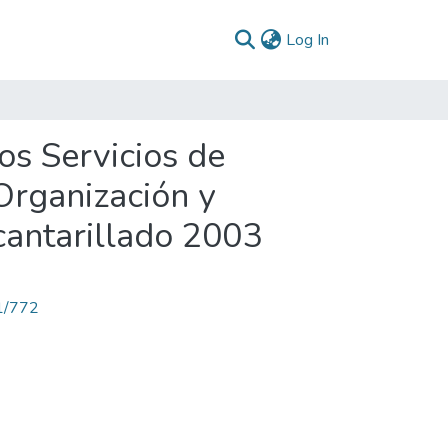
(current)
Log In
os Servicios de
Organización y
cantarillado 2003
71/772