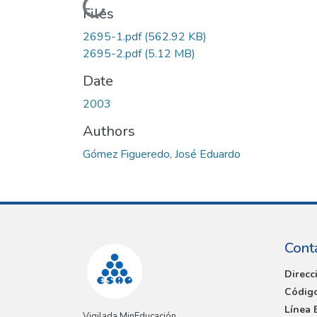
Loading...
Files
2695-1.pdf
(562.92 KB)
2695-2.pdf
(5.12 MB)
Date
2003
Authors
Gómez Figueredo, José Eduardo
Cont
Direcc
Código
Línea 
Vigilada MinEducación