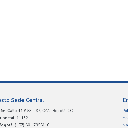
acto Sede Central
E
ión:
Calle 44 # 53 - 37, CAN, Bogotá D.C.
Pol
 postal:
111321
Ac
Bogotá:
(+57) 601 7956110
Ma