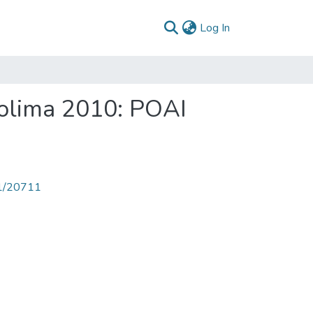
(current)
Log In
Tolima 2010: POAI
71/20711