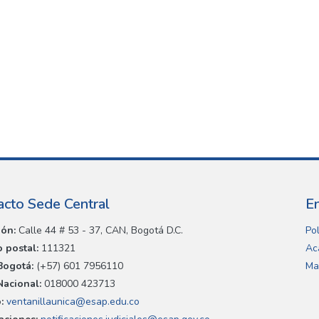
acto Sede Central
E
ión:
Calle 44 # 53 - 37, CAN, Bogotá D.C.
Pol
 postal:
111321
Ac
Bogotá:
(+57) 601 7956110
Ma
Nacional:
018000 423713
:
ventanillaunica@esap.edu.co