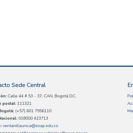
acto Sede Central
E
ión:
Calle 44 # 53 - 37, CAN, Bogotá D.C.
Pol
 postal:
111321
Ac
Bogotá:
(+57) 601 7956110
Ma
Nacional:
018000 423713
:
ventanillaunica@esap.edu.co