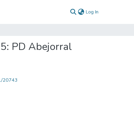
(current)
Log In
15: PD Abejorral
71/20743