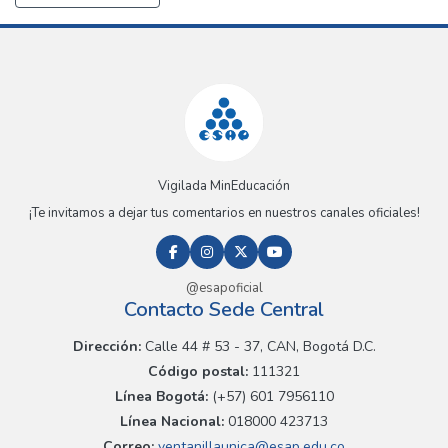
Vigilada MinEducación
¡Te invitamos a dejar tus comentarios en nuestros canales oficiales!
@esapoficial
Contacto Sede Central
Dirección:
Calle 44 # 53 - 37, CAN, Bogotá D.C.
Código postal:
111321
Línea Bogotá:
(+57) 601 7956110
Línea Nacional:
018000 423713
Correo:
ventanillaunica@esap.edu.co