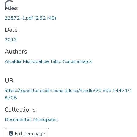
Loading...
Files
22572-1.pdf
(2.92 MB)
Date
2012
Authors
Alcaldía Municipal de Tabio Cundinamarca
URI
https://repositoriocdim.esap.edu.co/handle/20.500.14471/1
8708
Collections
Documentos Municipales
Full item page