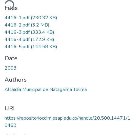
ding...
Files
4416-1.pdf
(230.32 KB)
4416-2.pdf
(3.2 MB)
4416-3.pdf
(333.4 KB)
4416-4.pdf
(172.9 KB)
4416-5.pdf
(144.58 KB)
Date
2003
Authors
Alcaldía Municipal de Natagaima Tolima
URI
https://repositoriocdim.esap.edu.co/handle/20.500.14471/1
0469