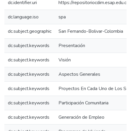
dc.identifier.uri
https://repositoriocdim.esap.edu.
dc.language.iso
spa
dc.subject.geographic
San Fernando-Bolivar-Colombia
dc.subject.keywords
Presentación
dc.subject.keywords
Visión
dc.subject.keywords
Aspectos Generales
dc.subject.keywords
Proyectos En Cada Uno de Los Sec
dc.subject.keywords
Participación Comunitaria
dc.subject.keywords
Generación de Empleo