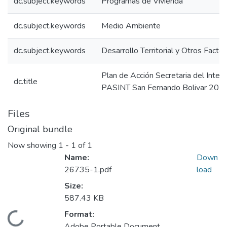
dc.subject.keywords
Programas de Vivienda
dc.subject.keywords
Medio Ambiente
dc.subject.keywords
Desarrollo Territorial y Otros Facto
Plan de Acción Secretaria del Inter
dc.title
PASINT San Fernando Bolivar 201
Files
Original bundle
Now showing
1 - 1 of 1
Name:
Down
26735-1.pdf
load
Size:
587.43 KB
Format:
Loading...
Adobe Portable Document