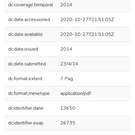
dc.coverage.temporal
2014
dc.date.accessioned
2020-10-27T21:51:05Z
dc.date.available
2020-10-27T21:51:05Z
dc.date.issued
2014
dc.date.submitted
23/4/14
dc.format.extent
7 Pag
dc.format.mimetype
application/pdf
dc.identifier.dane
13650
dc.identifier.esap
26735