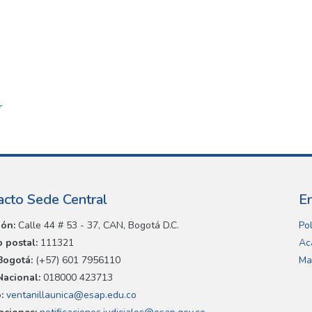
r
acto Sede Central
E
ión:
Calle 44 # 53 - 37, CAN, Bogotá D.C.
Pol
 postal:
111321
Ac
Bogotá:
(+57) 601 7956110
Ma
Nacional:
018000 423713
:
ventanillaunica@esap.edu.co