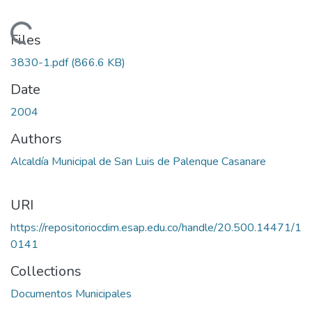
Loading...
Files
3830-1.pdf
(866.6 KB)
Date
2004
Authors
Alcaldía Municipal de San Luis de Palenque Casanare
URI
https://repositoriocdim.esap.edu.co/handle/20.500.14471/1
0141
Collections
Documentos Municipales