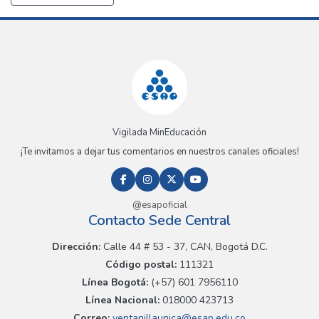
Vigilada MinEducación
¡Te invitamos a dejar tus comentarios en nuestros canales oficiales!
@esapoficial
Contacto Sede Central
Dirección:
Calle 44 # 53 - 37, CAN, Bogotá D.C.
Código postal:
111321
Línea Bogotá:
(+57) 601 7956110
Línea Nacional:
018000 423713
Correo:
ventanillaunica@esap.edu.co