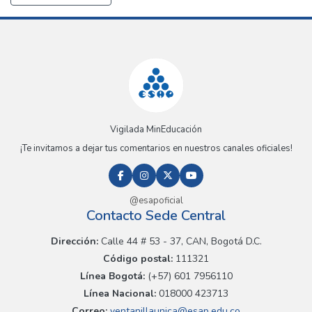
Vigilada MinEducación
¡Te invitamos a dejar tus comentarios en nuestros canales oficiales!
@esapoficial
Contacto Sede Central
Dirección:
Calle 44 # 53 - 37, CAN, Bogotá D.C.
Código postal:
111321
Línea Bogotá:
(+57) 601 7956110
Línea Nacional:
018000 423713
Correo:
ventanillaunica@esap.edu.co