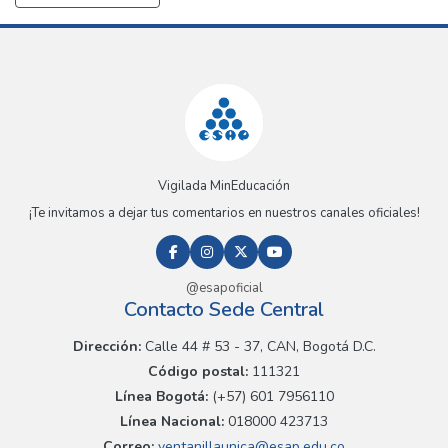
Vigilada MinEducación
¡Te invitamos a dejar tus comentarios en nuestros canales oficiales!
@esapoficial
Contacto Sede Central
Dirección:
Calle 44 # 53 - 37, CAN, Bogotá D.C.
Código postal:
111321
Línea Bogotá:
(+57) 601 7956110
Línea Nacional:
018000 423713
Correo:
ventanillaunica@esap.edu.co