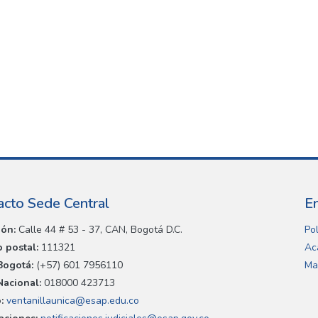
acto Sede Central
E
ión:
Calle 44 # 53 - 37, CAN, Bogotá D.C.
Pol
 postal:
111321
Ac
Bogotá:
(+57) 601 7956110
Ma
Nacional:
018000 423713
:
ventanillaunica@esap.edu.co