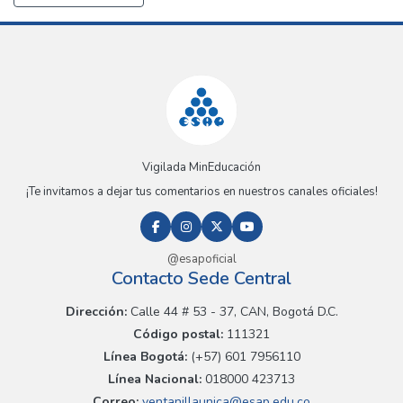
Vigilada MinEducación
¡Te invitamos a dejar tus comentarios en nuestros canales oficiales!
@esapoficial
Contacto Sede Central
Dirección:
Calle 44 # 53 - 37, CAN, Bogotá D.C.
Código postal:
111321
Línea Bogotá:
(+57) 601 7956110
Línea Nacional:
018000 423713
Correo:
ventanillaunica@esap.edu.co