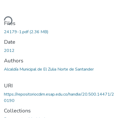
ding...
Files
24179-1.pdf
(2.36 MB)
Date
2012
Authors
Alcaldía Municipal de El Zulia Norte de Santander
URI
https://repositoriocdim.esap.edu.co/handle/20.500.14471/2
0190
Collections