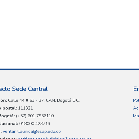
acto Sede Central
E
ión:
Calle 44 # 53 - 37, CAN, Bogotá D.C.
Pol
 postal:
111321
Ac
Bogotá:
(+57) 601 7956110
Ma
Nacional:
018000 423713
:
ventanillaunica@esap.edu.co