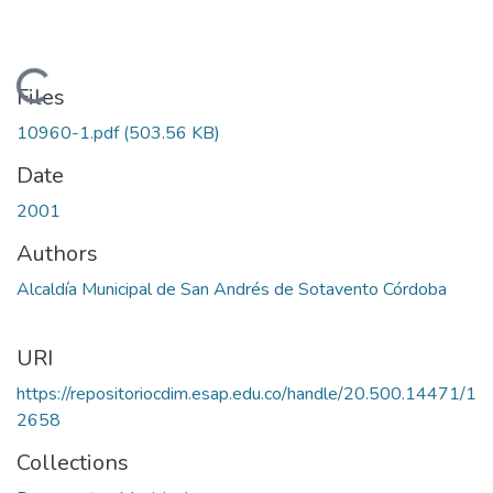
Loading...
Files
10960-1.pdf
(503.56 KB)
Date
2001
Authors
Alcaldía Municipal de San Andrés de Sotavento Córdoba
URI
https://repositoriocdim.esap.edu.co/handle/20.500.14471/1
2658
Collections