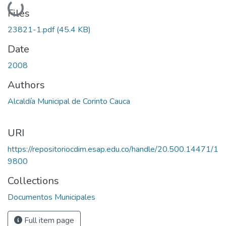
Loading...
Files
23821-1.pdf
(45.4 KB)
Date
2008
Authors
Alcaldía Municipal de Corinto Cauca
URI
https://repositoriocdim.esap.edu.co/handle/20.500.14471/1
9800
Collections
Documentos Municipales
Full item page