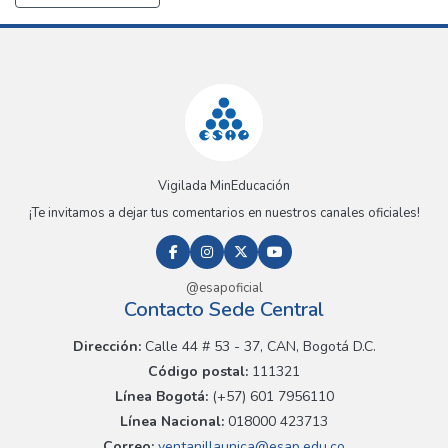
Vigilada MinEducación
¡Te invitamos a dejar tus comentarios en nuestros canales oficiales!
@esapoficial
Contacto Sede Central
Dirección:
Calle 44 # 53 - 37, CAN, Bogotá D.C.
Código postal:
111321
Línea Bogotá:
(+57) 601 7956110
Línea Nacional:
018000 423713
Correo:
ventanillaunica@esap.edu.co