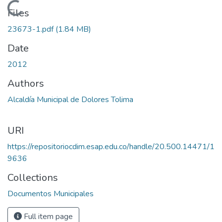
Loading...
Files
23673-1.pdf
(1.84 MB)
Date
2012
Authors
Alcaldía Municipal de Dolores Tolima
URI
https://repositoriocdim.esap.edu.co/handle/20.500.14471/1
9636
Collections
Documentos Municipales
Full item page