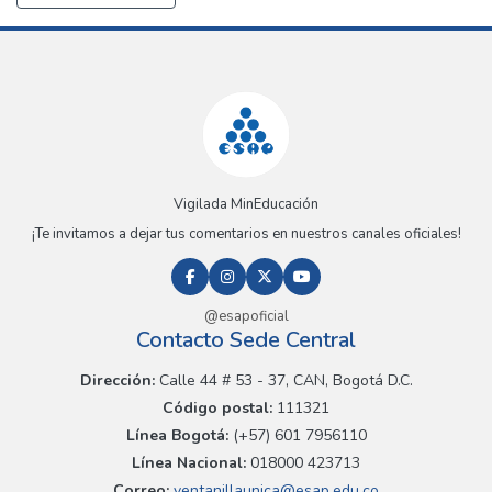
Vigilada MinEducación
¡Te invitamos a dejar tus comentarios en nuestros canales oficiales!
@esapoficial
Contacto Sede Central
Dirección:
Calle 44 # 53 - 37, CAN, Bogotá D.C.
Código postal:
111321
Línea Bogotá:
(+57) 601 7956110
Línea Nacional:
018000 423713
Correo:
ventanillaunica@esap.edu.co