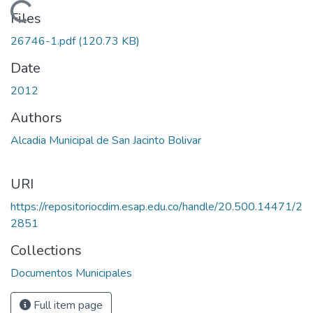
Loading...
Files
26746-1.pdf
(120.73 KB)
Date
2012
Authors
Alcadia Municipal de San Jacinto Bolivar
URI
https://repositoriocdim.esap.edu.co/handle/20.500.14471/2
2851
Collections
Documentos Municipales
Full item page