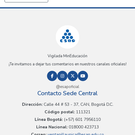
Vigilada MinEducación
¡Te invitamos a dejar tus comentarios en nuestros canales oficiales!
@esapoficial
Contacto Sede Central
Dirección:
Calle 44 # 53 - 37, CAN, Bogotá D.C.
Código postal:
111321
Línea Bogotá:
(+57) 601 7956110
Línea Nacional:
018000 423713
Correo:
ventanillaunica@esap.edu.co