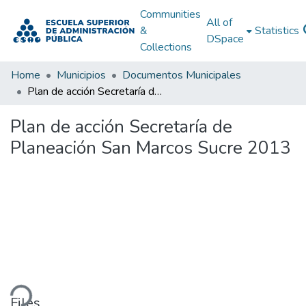
Communities
All of
&
Statistics
DSpace
Collections
Home
Municipios
Documentos Municipales
Plan de acción Secretaría de Planeación San Marcos Sucre 2013
Plan de acción Secretaría de
Planeación San Marcos Sucre 2013
ding...
Files