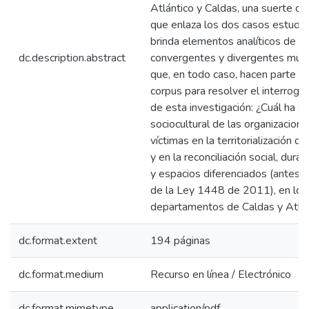
Atlántico y Caldas, una suerte de
que enlaza los dos casos estudi
brinda elementos analíticos de r
dc.description.abstract
convergentes y divergentes mult
que, en todo caso, hacen parte 
corpus para resolver el interroga
de esta investigación: ¿Cuál ha sid
sociocultural de las organizacion
víctimas en la territorialización d
y en la reconciliación social, dur
y espacios diferenciados (antes 
de la Ley 1448 de 2011), en los
departamentos de Caldas y Atlán
dc.format.extent
194 páginas
dc.format.medium
Recurso en línea / Electrónico
dc.format.mimetype
application/pdf