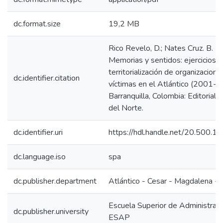
dc.format.size
19,2 MB
Rico Revelo, D.; Nates Cruz. B. (
Memorias y sentidos: ejercicios 
territorialización de organizacion
dc.identifier.citation
víctimas en el Atlántico (2001-2
Barranquilla, Colombia: Editorial 
del Norte.
dc.identifier.uri
https://hdl.handle.net/20.500.
dc.language.iso
spa
dc.publisher.department
Atlántico - Cesar - Magdalena - L
Escuela Superior de Administraci
dc.publisher.university
ESAP