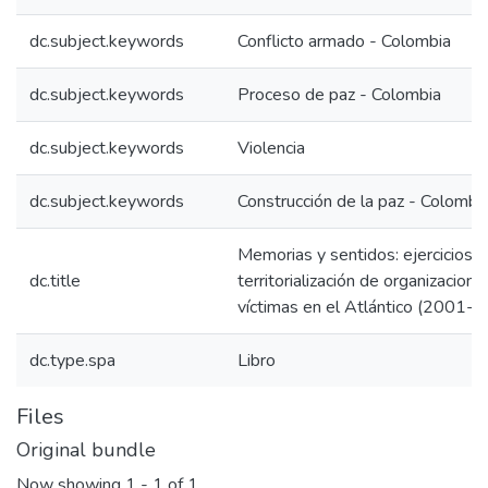
dc.subject.keywords
Conflicto armado - Colombia
dc.subject.keywords
Proceso de paz - Colombia
dc.subject.keywords
Violencia
dc.subject.keywords
Construcción de la paz - Colombi
Memorias y sentidos: ejercicios 
dc.title
territorialización de organizacion
víctimas en el Atlántico (2001-
dc.type.spa
Libro
Files
Original bundle
Now showing
1 - 1 of 1