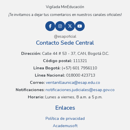
Vigilada MinEducación
¡Te invitamos a dejar tus comentarios en nuestros canales oficiales!
@esapoficial
Contacto Sede Central
Dirección:
Calle 44 # 53 - 37, CAN, Bogotá D.C.
Código postal:
111321
Línea Bogotá:
(+57) 601 7956110
Línea Nacional:
018000 423713
Correo:
ventanillaunica@esap.edu.co
Notificaciones:
notificaciones.judiciales@esap.gov.co
Horario:
Lunes a viernes, 8 a.m. a 5 p.m.
Enlaces
Política de privacidad
Academusoft