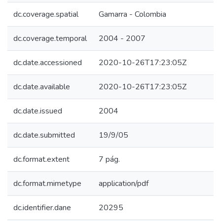
dc.coverage.spatial
Gamarra - Colombia
dc.coverage.temporal
2004 - 2007
dc.date.accessioned
2020-10-26T17:23:05Z
dc.date.available
2020-10-26T17:23:05Z
dc.date.issued
2004
dc.date.submitted
19/9/05
dc.format.extent
7 pág.
dc.format.mimetype
application/pdf
dc.identifier.dane
20295