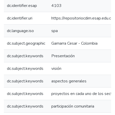
dc.identifier.esap
4103
dc.identifier.uri
https://repositoriocdim.esap.edu.
dc.language.iso
spa
dc.subject.geographic
Gamarra Cesar - Colombia
dc.subject.keywords
Presentación
dc.subject.keywords
visión
dc.subject.keywords
aspectos generales
dc.subject.keywords
proyectos en cada uno de los secto
dc.subject.keywords
participación comunitaria