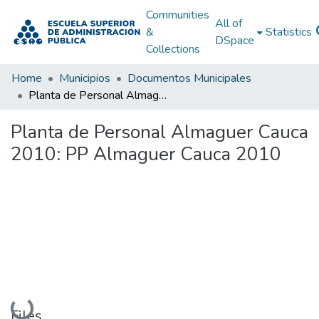
Communities
All of
&
Statistics
DSpace
Collections
Home
Municipios
Documentos Municipales
Planta de Personal Almaguer Cauca 2010: PP Almaguer Cauca 2010
Planta de Personal Almaguer Cauca
2010: PP Almaguer Cauca 2010
Loading...
Files