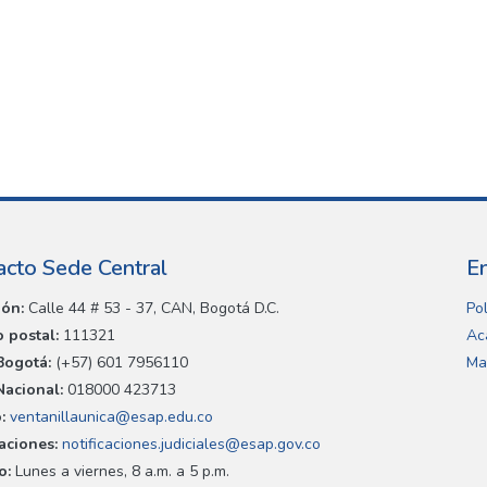
acto Sede Central
E
ión:
Calle 44 # 53 - 37, CAN, Bogotá D.C.
Pol
 postal:
111321
Ac
Bogotá:
(+57) 601 7956110
Ma
Nacional:
018000 423713
:
ventanillaunica@esap.edu.co
caciones:
notificaciones.judiciales@esap.gov.co
o:
Lunes a viernes, 8 a.m. a 5 p.m.