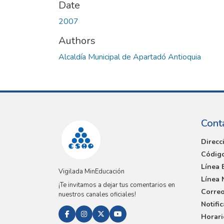
Date
2007
Authors
Alcaldía Municipal de Apartadó Antioquia
Cont
Direcc
Código
Línea 
Vigilada MinEducación
Línea 
¡Te invitamos a dejar tus comentarios en
Correo
nuestros canales oficiales!
Notifi
Horari