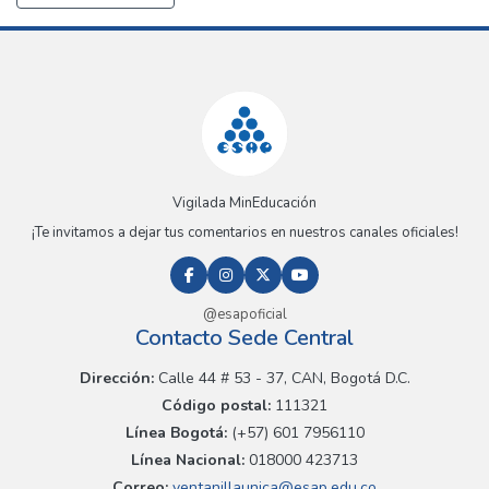
Vigilada MinEducación
¡Te invitamos a dejar tus comentarios en nuestros canales oficiales!
@esapoficial
Contacto Sede Central
Dirección:
Calle 44 # 53 - 37, CAN, Bogotá D.C.
Código postal:
111321
Línea Bogotá:
(+57) 601 7956110
Línea Nacional:
018000 423713
Correo:
ventanillaunica@esap.edu.co