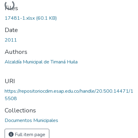
Loading...
Files
17481-1.xlsx
(60.1 KB)
Date
2011
Authors
Alcaldía Municipal de Timaná Huila
URI
https://repositoriocdim.esap.edu.co/handle/20.500.14471/1
5508
Collections
Documentos Municipales
Full item page