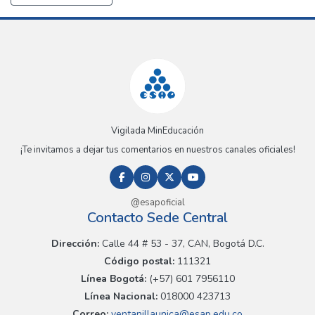
Vigilada MinEducación
¡Te invitamos a dejar tus comentarios en nuestros canales oficiales!
@esapoficial
Contacto Sede Central
Dirección:
Calle 44 # 53 - 37, CAN, Bogotá D.C.
Código postal:
111321
Línea Bogotá:
(+57) 601 7956110
Línea Nacional:
018000 423713
Correo:
ventanillaunica@esap.edu.co