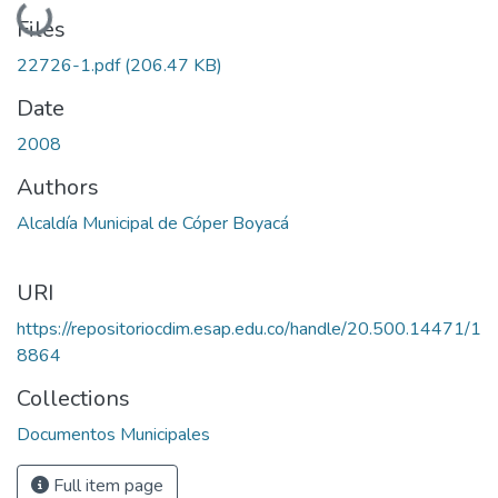
Loading...
Files
22726-1.pdf
(206.47 KB)
Date
2008
Authors
Alcaldía Municipal de Cóper Boyacá
URI
https://repositoriocdim.esap.edu.co/handle/20.500.14471/1
8864
Collections
Documentos Municipales
Full item page