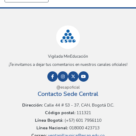
Vigilada MinEducación
¡Te invitamos a dejar tus comentarios en nuestros canales oficiales!
@esapoficial
Contacto Sede Central
Dirección:
Calle 44 # 53 - 37, CAN, Bogotá D.C.
Código postal:
111321
Línea Bogotá:
(+57) 601 7956110
Línea Nacional:
018000 423713
Correo:
ventanillaunica@esap.edu.co