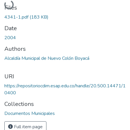
Loading...
Files
4341-1.pdf
(183 KB)
Date
2004
Authors
Alcaldía Municipal de Nuevo Colón Boyacá
URI
https://repositoriocdim.esap.edu.co/handle/20.500.14471/1
0400
Collections
Documentos Municipales
Full item page