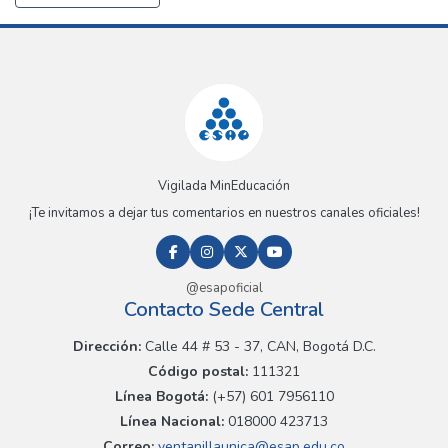
Vigilada MinEducación
¡Te invitamos a dejar tus comentarios en nuestros canales oficiales!
@esapoficial
Contacto Sede Central
Dirección:
Calle 44 # 53 - 37, CAN, Bogotá D.C.
Código postal:
111321
Línea Bogotá:
(+57) 601 7956110
Línea Nacional:
018000 423713
Correo:
ventanillaunica@esap.edu.co