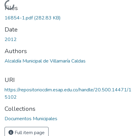
Loading...
Files
16854-1.pdf
(282.83 KB)
Date
2012
Authors
Alcaldía Municipal de Villamaría Caldas
URI
https://repositoriocdim.esap.edu.co/handle/20.500.14471/1
5102
Collections
Documentos Municipales
Full item page