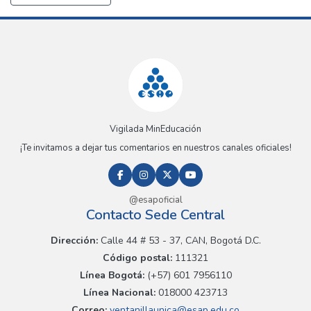
Vigilada MinEducación
¡Te invitamos a dejar tus comentarios en nuestros canales oficiales!
@esapoficial
Contacto Sede Central
Dirección:
Calle 44 # 53 - 37, CAN, Bogotá D.C.
Código postal:
111321
Línea Bogotá:
(+57) 601 7956110
Línea Nacional:
018000 423713
Correo:
ventanillaunica@esap.edu.co