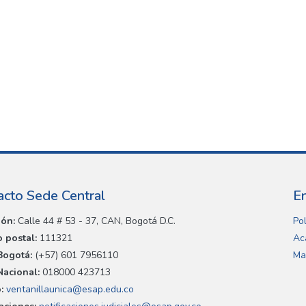
acto Sede Central
E
ión:
Calle 44 # 53 - 37, CAN, Bogotá D.C.
Pol
 postal:
111321
Ac
Bogotá:
(+57) 601 7956110
Ma
Nacional:
018000 423713
:
ventanillaunica@esap.edu.co