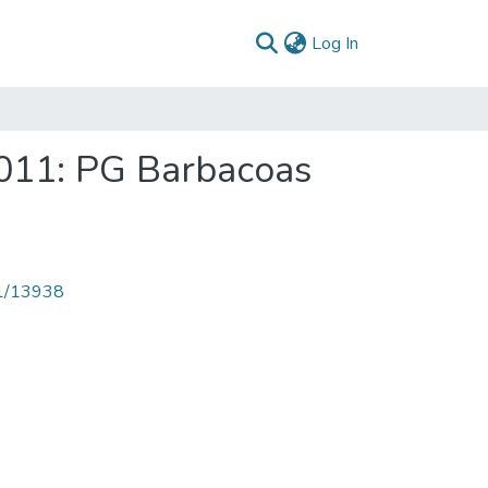
(current)
Log In
011: PG Barbacoas
71/13938