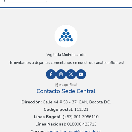
Vigilada MinEducación
¡Te invitamos a dejar tus comentarios en nuestros canales oficiales!
@esapoficial
Contacto Sede Central
Dirección:
Calle 44 # 53 - 37, CAN, Bogotá D.C.
Código postal:
111321
Línea Bogotá:
(+57) 601 7956110
Línea Nacional:
018000 423713
Correo:
ventanillaunica@esap.edu.co