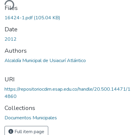
ding...
Files
16424-1.pdf
(105.04 KB)
Date
2012
Authors
Alcaldía Municipal de Usiacurí Atlántico
URI
https://repositoriocdim.esap.edu.co/handle/20.500.14471/1
4860
Collections
Documentos Municipales
Full item page