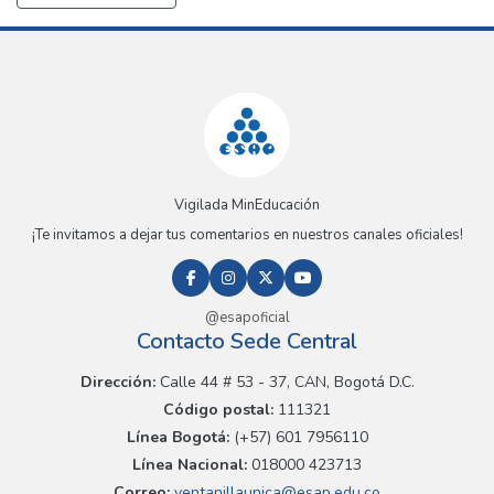
Vigilada MinEducación
¡Te invitamos a dejar tus comentarios en nuestros canales oficiales!
@esapoficial
Contacto Sede Central
Dirección:
Calle 44 # 53 - 37, CAN, Bogotá D.C.
Código postal:
111321
Línea Bogotá:
(+57) 601 7956110
Línea Nacional:
018000 423713
Correo:
ventanillaunica@esap.edu.co