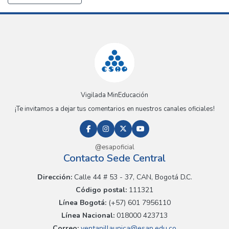
Vigilada MinEducación
¡Te invitamos a dejar tus comentarios en nuestros canales oficiales!
@esapoficial
Contacto Sede Central
Dirección:
Calle 44 # 53 - 37, CAN, Bogotá D.C.
Código postal:
111321
Línea Bogotá:
(+57) 601 7956110
Línea Nacional:
018000 423713
Correo:
ventanillaunica@esap.edu.co