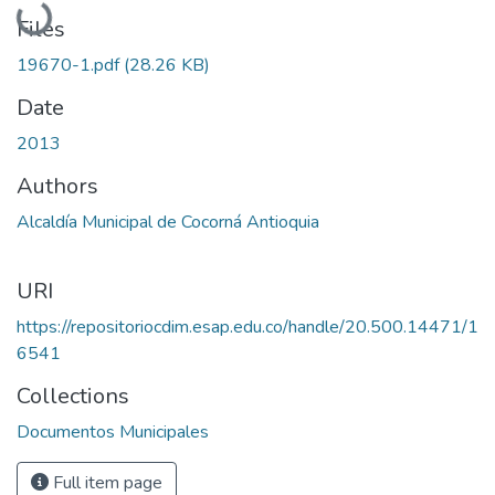
Loading...
Files
19670-1.pdf
(28.26 KB)
Date
2013
Authors
Alcaldía Municipal de Cocorná Antioquia
URI
https://repositoriocdim.esap.edu.co/handle/20.500.14471/1
6541
Collections
Documentos Municipales
Full item page