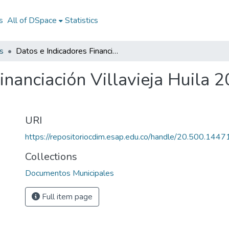
s
All of DSpace
Statistics
s
Datos e Indicadores Financiación Villavieja Huila 2011: DIF Villavieja Huila 2011
nanciación Villavieja Huila 2
URI
https://repositoriocdim.esap.edu.co/handle/20.500.144
Collections
Documentos Municipales
Full item page