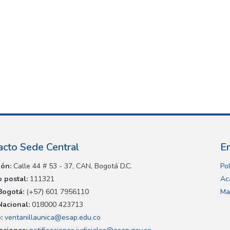
acto Sede Central
E
ión:
Calle 44 # 53 - 37, CAN, Bogotá D.C.
Pol
 postal:
111321
Ac
Bogotá:
(+57) 601 7956110
Ma
Nacional:
018000 423713
:
ventanillaunica@esap.edu.co