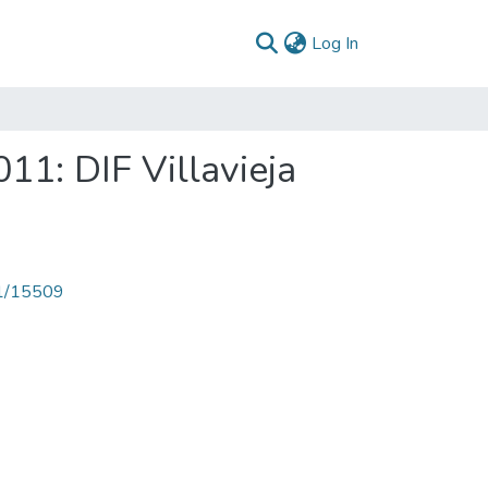
(current)
Log In
011: DIF Villavieja
71/15509