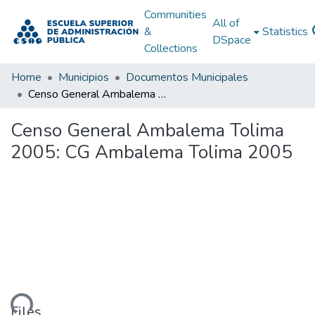
Communities
All of
&
Statistics
DSpace
Collections
Home
Municipios
Documentos Municipales
Censo General Ambalema Tolima 2005: CG Ambalema Tolima 2005
Censo General Ambalema Tolima
2005: CG Ambalema Tolima 2005
ading...
Files