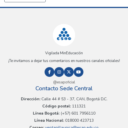
Vigilada MinEducación
¡Te invitamos a dejar tus comentarios en nuestros canales oficiales!
@esapoficial
Contacto Sede Central
Dirección:
Calle 44 # 53 - 37, CAN, Bogotá D.C.
Código postal:
111321
Línea Bogotá:
(+57) 601 7956110
Línea Nacional:
018000 423713
Correo:
ventanillaunica@esap.edu.co