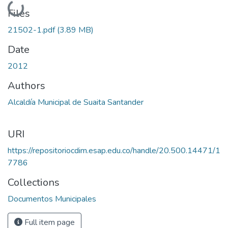
Loading...
Files
21502-1.pdf
(3.89 MB)
Date
2012
Authors
Alcaldía Municipal de Suaita Santander
URI
https://repositoriocdim.esap.edu.co/handle/20.500.14471/1
7786
Collections
Documentos Municipales
Full item page