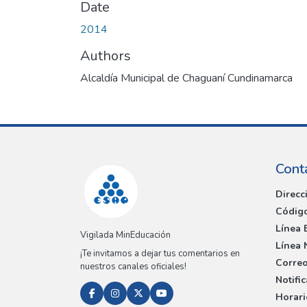
Date
2014
Authors
Alcaldía Municipal de Chaguaní Cundinamarca
Cont
Direcc
Código
Línea 
Vigilada MinEducación
Línea 
¡Te invitamos a dejar tus comentarios en
Correo
nuestros canales oficiales!
Notifi
Horari