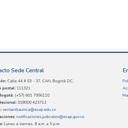
acto Sede Central
E
ión:
Calle 44 # 53 - 37, CAN, Bogotá D.C.
Pol
 postal:
111321
Ac
Bogotá:
(+57) 601 7956110
Ma
Nacional:
018000 423713
:
ventanillaunica@esap.edu.co
caciones:
notificaciones.judiciales@esap.gov.co
o:
Lunes a viernes, 8 a.m. a 5 p.m.