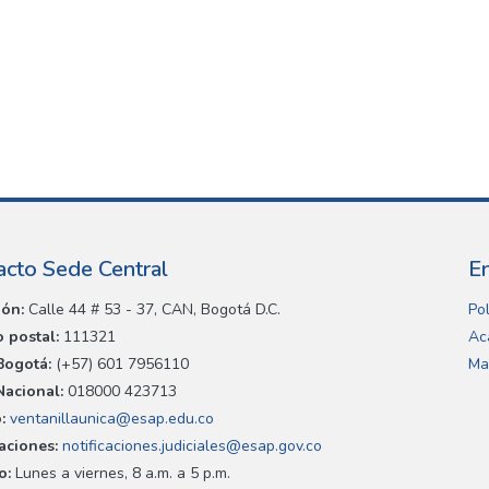
acto Sede Central
E
ión:
Calle 44 # 53 - 37, CAN, Bogotá D.C.
Pol
 postal:
111321
Ac
Bogotá:
(+57) 601 7956110
Ma
Nacional:
018000 423713
:
ventanillaunica@esap.edu.co
caciones:
notificaciones.judiciales@esap.gov.co
o:
Lunes a viernes, 8 a.m. a 5 p.m.