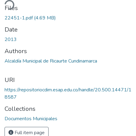
ding...
Files
22451-1.pdf
(4.69 MB)
Date
2013
Authors
Alcaldía Municipal de Ricaurte Cundinamarca
URI
https://repositoriocdim.esap.edu.co/handle/20.500.14471/1
8587
Collections
Documentos Municipales
Full item page