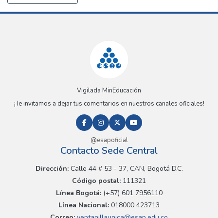
Vigilada MinEducación
¡Te invitamos a dejar tus comentarios en nuestros canales oficiales!
@esapoficial
Contacto Sede Central
Dirección:
Calle 44 # 53 - 37, CAN, Bogotá D.C.
Código postal:
111321
Línea Bogotá:
(+57) 601 7956110
Línea Nacional:
018000 423713
Correo:
ventanillaunica@esap.edu.co