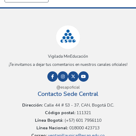
Vigilada MinEducación
¡Te invitamos a dejar tus comentarios en nuestros canales oficiales!
@esapoficial
Contacto Sede Central
Dirección:
Calle 44 # 53 - 37, CAN, Bogotá D.C.
Código postal:
111321
Línea Bogotá:
(+57) 601 7956110
Línea Nacional:
018000 423713
Correo:
ventanillaunica@esap.edu.co