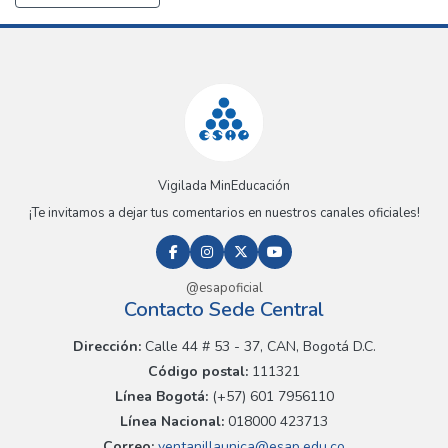
Vigilada MinEducación
¡Te invitamos a dejar tus comentarios en nuestros canales oficiales!
@esapoficial
Contacto Sede Central
Dirección:
Calle 44 # 53 - 37, CAN, Bogotá D.C.
Código postal:
111321
Línea Bogotá:
(+57) 601 7956110
Línea Nacional:
018000 423713
Correo:
ventanillaunica@esap.edu.co